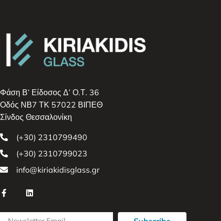
Φάση Β’ Είδοσος Δ’ Ο.Τ. 36
Οδός ΝΒ7 ΤΚ 57022 ΒΙΠΕΘ
Σίνδος Θεσσαλονίκη
(+30) 2310799490
(+30) 2310799023
info@kiriakidisglass.gr
Subscribe