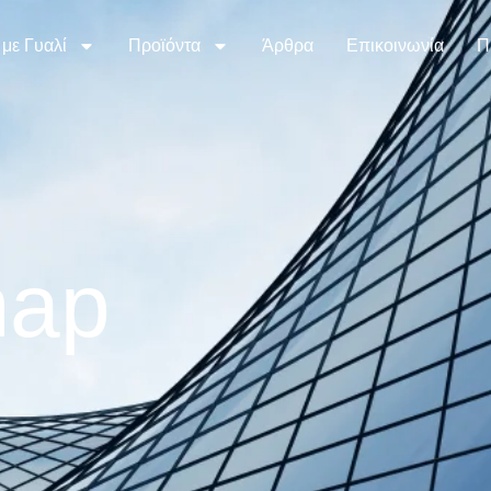
 με Γυαλί
Προϊόντα
Άρθρα
Επικοινωνία
Π
map