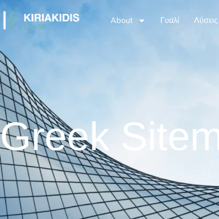
About
Γυαλί
Λύσεις
Greek Site