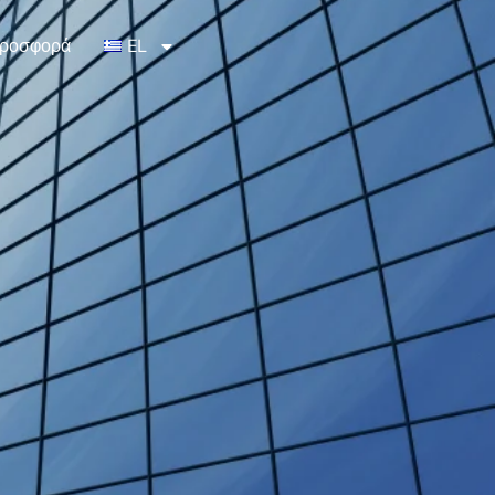
ροσφορά
EL