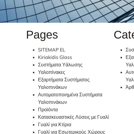
Pages
Cat
SITEMAP EL
Συσ
Kiriakidis Glass
Εξα
Συστήματα Υάλωσης
Υαλ
Υαλοπίνακες
Αυτ
Εξαρτήματα Συστήματος
Υαλ
Υαλοπινάκων
Άρθ
Αυτοματοποιημένα Συστήματα
Υαλοπινάκων
Προϊόντα
Κατασκευαστικές Λύσεις με Γυαλί
Γυαλί για Κτίρια
Γυαλί για Εσωτερικούς Χώρους