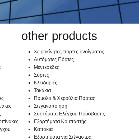
other products
Χειροκίνητες πόρτες ανοίγματος
Αυτόματες Πόρτες
ς
Μεντεσέδες
Σύρτες
Κλειδαριές
Τακάκια
ες
Πόμολα & Χερούλια Πόρτας
νακες
Στεγανοποίηση
ς
Συστήματα Ελέγχου Πρόσβασης
οπίνακες
Εξαρτήματα Κουπαστής
έγχου
Καπάκια
Εξαρτήματα για Στέγαστρα