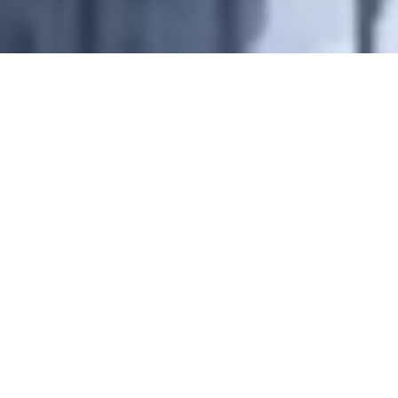
ΠΟΙΟΙ ΕΙΜΑΣΤΕ
Κυριακίδης Βασίλειος ΑΒΕΕ
Από το 1998, η
Κυριακίδης Βασίλειος ABEE
βρίσκεται
στην πρώτη γραμμή της βιομηχανίας γυαλιού ασφαλείας.
Βασιζόμενοι σε μια κληρονομιά που ξεκίνησε με την
είσοδο της ομάδας μας στον κλάδο του γυαλιού το 1978,
συνδυάζουμε την παραδοσιακή δεξιοτεχνία με την
προηγμένη τεχνολογία για τη δημιουργία ανώτερων
γυάλινων προϊόντων.
Η δέσμευσή μας στην καινοτομία συνοδεύεται από
επενδύσεις σε εξειδικευμένο προσωπικό, εξοπλισμό