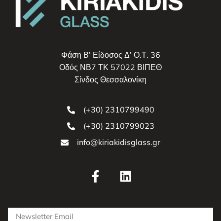
Φάση Β’ Είδοσος Δ’ Ο.Τ. 36
Οδός ΝΒ7 ΤΚ 57022 ΒΙΠΕΘ
Σίνδος Θεσσαλονίκη
(+30) 2310799490
(+30) 2310799023
info@kiriakidisglass.gr